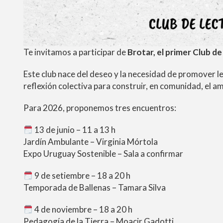
Te invitamos a participar de
Brotar, el primer Club 
Este club nace del deseo y la necesidad de promover l
reflexión colectiva para construir, en comunidad, el 
Para 2026, proponemos tres encuentros:
13 de junio – 11 a 13 h
Jardín Ambulante – Virginia Mórtola
Expo Uruguay Sostenible – Sala a confirmar
9 de setiembre – 18 a 20 h
Temporada de Ballenas – Tamara Silva
4 de noviembre – 18 a 20 h
Pedagogía de la Tierra – Moacir Gadotti