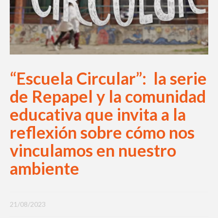
“Escuela Circular”: la serie
de Repapel y la comunidad
educativa que invita a la
reflexión sobre cómo nos
vinculamos en nuestro
ambiente
21/08/2023